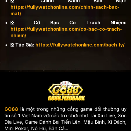
❎ Chính Sách Bảo Mật:
https://fullywatchonline.com/chinh-sach-bao-
mat/
❎ Cờ Bạc Có Trách Nhiệm:
https://fullywatchonline.com/co-bac-co-trach-
nhiem/
❎ Tác Giả:
https://fullywatchonline.com/bach-ly/
GO88
là một trong những cổng game đổi thưởng uy
tín số 1 Việt Nam với các trò chơi như Tài Xỉu Live, Xóc
Đĩa Live, Game Đánh Bài Tiến Lên, Mậu Binh, Xì Dách,
Mini Poker, Nổ Hũ, Bắn Cá...