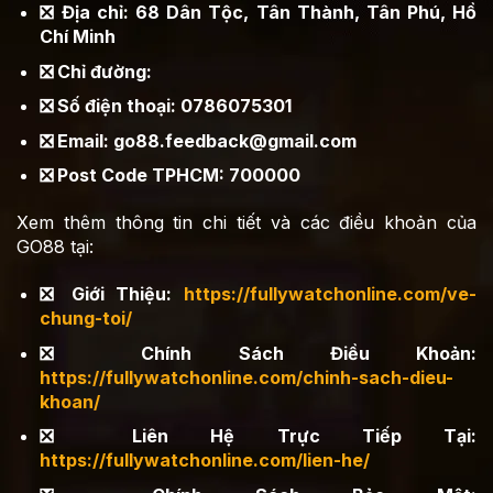
❎ Địa chỉ: 68 Dân Tộc, Tân Thành, Tân Phú, Hồ
Chí Minh
❎ Chỉ đường:
❎ Số điện thoại: 0786075301
❎ Email:
go88.feedback@gmail.com
❎ Post Code TPHCM: 700000
Xem thêm thông tin chi tiết và các điều khoản của
GO88 tại:
❎ Giới Thiệu:
https://fullywatchonline.com/ve-
chung-toi/
❎ Chính Sách Điều Khoản:
https://fullywatchonline.com/chinh-sach-dieu-
khoan/
❎ Liên Hệ Trực Tiếp Tại:
https://fullywatchonline.com/lien-he/