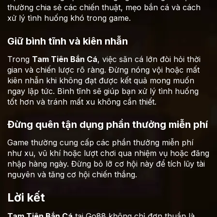
thường chia sẻ các chiến thuật, mẹo bắn cá và cách
xử lý tình huống khó trong game.
Giữ bình tĩnh và kiên nhẫn
Trong
Tam Tiên Bắn Cá
, việc săn cá lớn đòi hỏi thời
gian và chiến lược rõ ràng. Đừng nóng vội hoặc mất
kiên nhẫn khi không đạt được kết quả mong muốn
ngay lập tức. Bình tĩnh sẽ giúp bạn xử lý tình huống
tốt hơn và tránh mất xu không cần thiết.
Đừng quên tận dụng phần thưởng miễn phí
Game thường cung cấp các phần thưởng miễn phí
như xu, vũ khí hoặc lượt chơi qua nhiệm vụ hoặc đăng
nhập hàng ngày. Đừng bỏ lỡ cơ hội này để tích lũy tài
nguyên và tăng cơ hội chiến thắng.
Lời kết
Tam Tiên Bắn Cá
tại Go88
không chỉ đơn thuần là