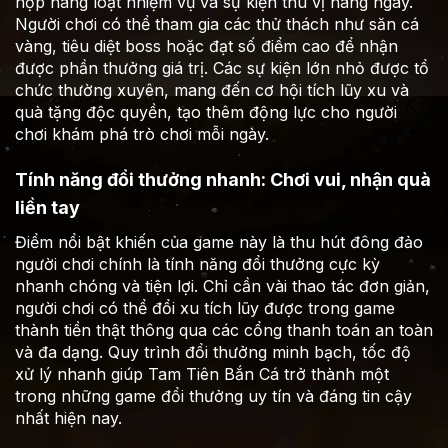
hợp hàng loạt nhiệm vụ và sự kiện thú vị hàng ngày.
Người chơi có thể tham gia các thử thách như săn cá
vàng, tiêu diệt boss hoặc đạt số điểm cao để nhận
được phần thưởng giá trị. Các sự kiện lớn nhỏ được tổ
chức thường xuyên, mang đến cơ hội tích lũy xu và
quà tặng độc quyền, tạo thêm động lực cho người
chơi khám phá trò chơi mỗi ngày.
Tính năng đổi thưởng nhanh: Chơi vui, nhận quà
liền tay
Điểm nổi bật khiến của game này là thu hút đông đảo
người chơi chính là tính năng đổi thưởng cực kỳ
nhanh chóng và tiện lợi. Chỉ cần vài thao tác đơn giản,
người chơi có thể đổi xu tích lũy được trong game
thành tiền thật thông qua các cổng thanh toán an toàn
và đa dạng. Quy trình đổi thưởng minh bạch, tốc độ
xử lý nhanh giúp Tam Tiên Bắn Cá trở thành một
trong những game đổi thưởng uy tín và đáng tin cậy
nhất hiện nay.