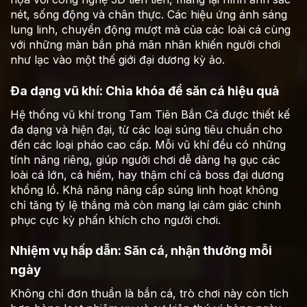
nét, sống động và chân thực. Các hiệu ứng ánh sáng
lung linh, chuyển động mượt mà của các loài cá cùng
với những màn bắn phá mãn nhãn khiến người chơi
như lạc vào một thế giới đại dương kỳ ảo.
Đa dạng vũ khí: Chìa khóa để săn cá hiệu quả
Hệ thống vũ khí trong Tam Tiên Bắn Cá được thiết kế
đa dạng và hiện đại, từ các loại súng tiêu chuẩn cho
đến các loại pháo cao cấp. Mỗi vũ khí đều có những
tính năng riêng, giúp người chơi dễ dàng hạ gục các
loài cá lớn, cá hiếm, hay thậm chí cả boss đại dương
khổng lồ. Khả năng nâng cấp súng linh hoạt không
chỉ tăng tỷ lệ thắng mà còn mang lại cảm giác chinh
phục cực kỳ phấn khích cho người chơi.
Nhiệm vụ hấp dẫn: Săn cá, nhận thưởng mỗi
ngày
Không chỉ đơn thuần là bắn cá, trò chơi này còn tích