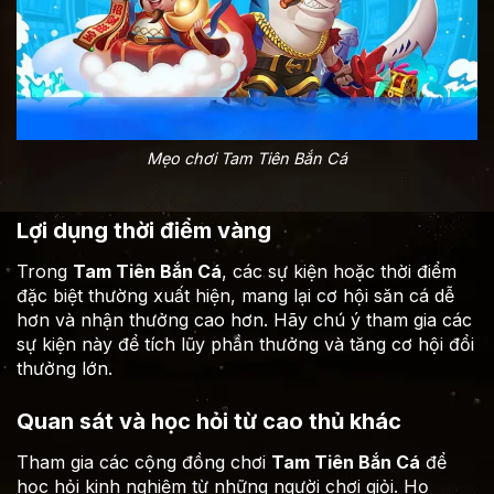
Mẹo chơi Tam Tiên Bắn Cá
Lợi dụng thời điểm vàng
Trong
Tam Tiên Bắn Cá
, các sự kiện hoặc thời điểm
đặc biệt thường xuất hiện, mang lại cơ hội săn cá dễ
hơn và nhận thưởng cao hơn. Hãy chú ý tham gia các
sự kiện này để tích lũy phần thưởng và tăng cơ hội đổi
thưởng lớn.
Quan sát và học hỏi từ cao thủ khác
Tham gia các cộng đồng chơi
Tam Tiên Bắn Cá
để
học hỏi kinh nghiệm từ những người chơi giỏi. Họ