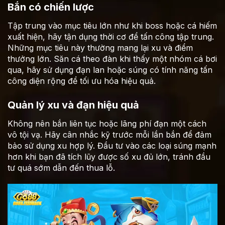
Bắn có chiến lược
Tập trung vào mục tiêu lớn như khi boss hoặc cá hiếm
xuất hiện, hãy tận dụng thời cơ để tấn công tập trung.
Những mục tiêu này thường mang lại xu và điểm
thưởng lớn. Săn cá theo đàn khi thấy một nhóm cá bơi
qua, hãy sử dụng đạn lan hoặc súng có tính năng tấn
công diện rộng để tối ưu hóa hiệu quả.
Quản lý xu và đạn hiệu quả
Không nên bắn liên tục hoặc lãng phí đạn một cách
vô tội vạ. Hãy cân nhắc kỹ trước mỗi lần bắn để đảm
bảo sử dụng xu hợp lý. Đầu tư vào các loại súng mạnh
hơn khi bạn đã tích lũy được số xu đủ lớn, tránh đầu
tư quá sớm dẫn đến thua lỗ.