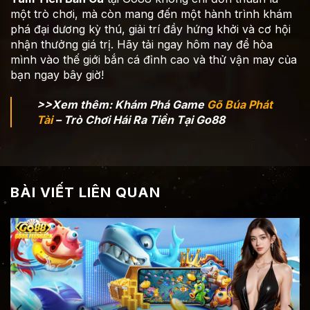
một trò chơi, mà còn mang đến một hành trình khám
phá đại dương kỳ thú, giải trí đầy hứng khởi và cơ hội
nhận thưởng giá trị. Hãy tải ngay hôm nay để hòa
mình vào thế giới bắn cá đỉnh cao và thử vận may của
bạn ngay bây giờ!
>>Xem thêm: Khám Phá Game
Gõ Búa Phát
Tài
– Trò Chơi Hái Ra Tiền Tại Go88
BÀI VIẾT LIÊN QUAN