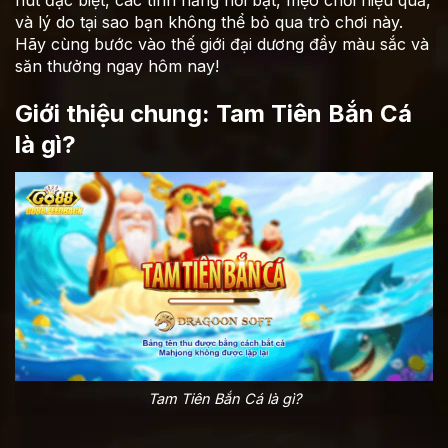
hút đặc biệt, các tính năng nổi bật, mẹo chơi hiệu quả,
và lý do tại sao bạn không thể bỏ qua trò chơi này.
Hãy cùng bước vào thế giới đại dương đầy màu sắc và
săn thưởng ngay hôm nay!
Giới thiệu chung: Tam Tiên Bắn Cá
là gì?
Tam Tiên Bắn Cá là gì?