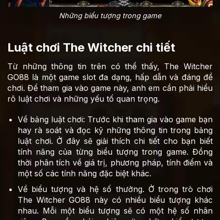
Những biểu tượng trong game
Luật chơi The Witcher chi tiết
Từ những thông tin trên có thể thấy, The Witcher
GO88 là một game slot đa dạng, hấp dẫn và đáng để
chơi. Để tham gia vào game này, anh em cần phải hiểu
rõ luật chơi và những yếu tố quan trọng.
Về bảng luật chơi: Trước khi tham gia vào game bạn
hay rà soát và đọc kỹ những thông tin trong bảng
luật chơi. Ở đây sẽ giải thích chi tiết cho bạn biết
tính năng của từng biểu tượng trong game. Đồng
thời phân tích về giá trị, phương pháp, tính điểm và
một số các tính năng đặc biệt khác.
Về biểu tượng và hệ số thưởng. Ở trong trò chơi
The Witcher GO88 này có nhiều biểu tượng khác
nhau. Mỗi một biểu tượng sẽ có một hệ số nhân