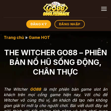
Skip
to
content
ĐĂNG KÝ
ĐĂNG NHẬP
Trang chủ
»
Game HOT
THE WITCHER GO88 – PHIÊN
BẢN NỔ HŨ SỐNG ĐỘNG,
CHÂN THỰC
The Witcher
GO88
là một phiên bản game slot ăn
khách trên mọi cổng game hiện nay. Với chủ đề
Witcher vô cùng thú vị, ăn khách đã tạo nên không
gian giải trí mới lạ cho người chơi. Bài viết dưới đây sẽ