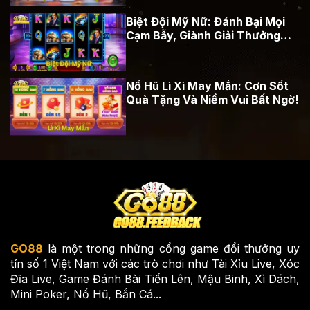
Biệt Đội Mỹ Nữ: Đánh Bại Mọi
Cạm Bẫy, Giành Giải Thưởng
Khủng
Nổ Hũ Lì Xì May Mắn: Cơn Sốt
Quà Tặng Và Niềm Vui Bất Ngờ!
GO88
là một trong những cổng game đổi thưởng uy
tín số 1 Việt Nam với các trò chơi như Tài Xỉu Live, Xóc
Đĩa Live, Game Đánh Bài Tiến Lên, Mậu Binh, Xì Dách,
Mini Poker, Nổ Hũ, Bắn Cá...