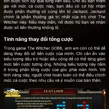
lớn được tích lũy qua từng ván đấu. Cho dù bạn tham
gia với mức cá cược nào, bạn đều có cơ hội nhận
được phần thưởng vô cùng lớn từ Jackpot. Jackpot
chính là phần thưởng giá trị nhất của trò chơi The
Witcher này. Nếu may mắn, nổ được hũ bạn sẽ nhận
được số tiền thưởng khổng lồ.
Tính năng thay đổi tổng cược
Trong game The Witcher GO88, anh em còn có thể dễ
dàng thay đổi số tiền cược của mình. Chỉ cần ấn vào
biểu tượng dấu trừ hoặc dấu cộng để có thể tăng giảm
mức tiền cược tương ứng. Những biểu tượng này nằm
ở trong phần tổng cược của góc phải màn hình. Với
tính năng này, người chơi hoàn toàn có thể điều chỉnh
mức cá cược theo nhu cầu và ý muốn của bản thân.