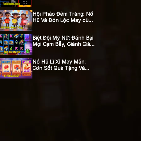
Đua
Hội Pháo Đêm Trăng: Nổ
Hũ Và Đón Lộc May cùng
Go88
Biệt Đội Mỹ Nữ: Đánh Bại
Mọi Cạm Bẫy, Giành Giải
Thưởng Khủng
Nổ Hũ Lì Xì May Mắn:
Cơn Sốt Quà Tặng Và
Niềm Vui Bất Ngờ!