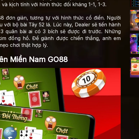
à kịch tính với hình thức đối kháng 1-1, 1-3.
 đơn giản, tương tự với hình thức cổ điển. Người
u với bộ bài Tây 52 lá. Lúc này, Dealer sẽ tiến hành
3 quân bài ai có 3 bích sẽ được đi trước. Những
 kim đồng hồ. Để giành được chiến thắng, anh em
ẹo chơi thật hợp lý.
n Lên Miền Nam GO88