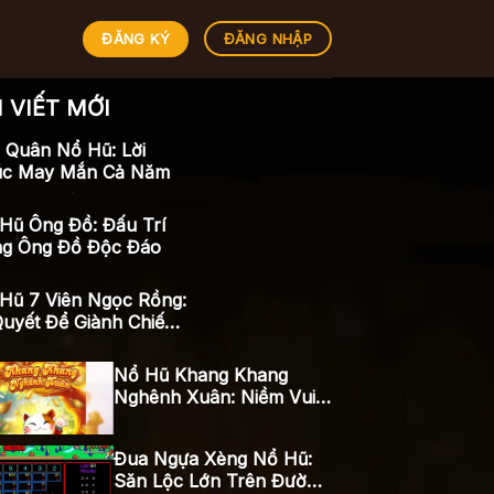
ĐĂNG KÝ
ĐĂNG NHẬP
I VIẾT MỚI
 Quân Nổ Hũ: Lời
c May Mắn Cả Năm
Hũ Ông Đồ: Đấu Trí
g Ông Đồ Độc Đáo
Hũ 7 Viên Ngọc Rồng:
Quyết Để Giành Chiến
ng Lớn
Nổ Hũ Khang Khang
Nghênh Xuân: Niềm Vui
Tết Cực Đỉnh
Đua Ngựa Xèng Nổ Hũ:
Săn Lộc Lớn Trên Đường