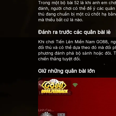
Trong một bộ bài 52 lá khi anh em chơ
đánh, người chơi có thể để ý các quân
thủ đang chuẩn bị một cú chốt hạ bằng
mà thiếu bất cứ lá nào.
Đánh ra trước các quân bài lẻ
Khi chơi Tiến Lên Miền Nam GO88, ngư
đối thủ và có thể dựa theo đó mà đối 
phương đánh phá bộ sảnh hoặc đôi. Từ
chiến thắng tuyệt đối.
Giữ những quân bài lớn