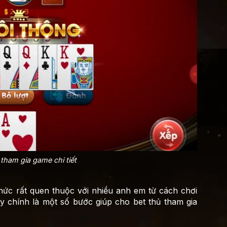
tham gia game chi tiết
hức rất quen thuộc với nhiều anh em từ cách chơi
y chính là một số bước giúp cho bet thủ tham gia