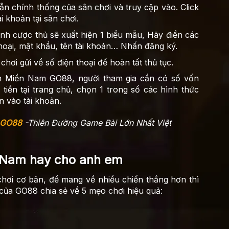
n chính thống của sân chơi và truy cập vào. Click
i khoản tại sân chơi.
nh cược thủ sẽ xuất hiện 1 biểu mẫu, Hãy điền các
 thoại, mật khẩu, tên tài khoản… Nhấn đăng ký.
ơi gửi về số điện thoại để hoàn tất thủ tục.
ên Miền Nam GO88, người tham gia cần có số vốn
tiền tại trang chủ, chọn 1 trong số các hình thức
 vào tài khoản.
 GO88
-Thiên Đường Game Bài Lớn Nhất Việt
n Nam hay cho anh em
hơi cơ bản, để mang về nhiều chiến thắng hơn thì
y của GO88 chia sẻ về 5 mẹo chơi hiệu quả: