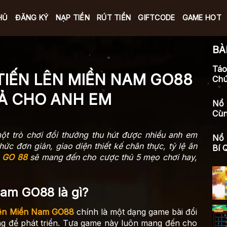
HỦ
ĐĂNG KÝ
NẠP TIỀN
RÚT TIỀN
GIFTCODE
GAME HOT
BÀ
Táo
IẾN LÊN MIỀN NAM GO88
Chú
Ả CHO ANH EM
Nổ 
Cùn
ột trò chơi đổi thưởng thu hút được nhiều anh em
Nổ 
ức đơn giản, giao diện thiết kế chân thực, tỷ lệ ăn
Bí 
a
GO 88
sẽ mang đến cho cược thủ 5 mẹo chơi hay,
Thắ
Nam GO88 là gì?
Lên Miền Nam GO88
chính là một dạng game bài đổi
ng để phát triển. Tựa game này luôn mang đến cho