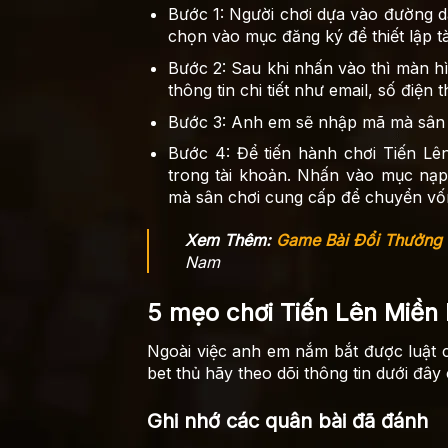
Bước 1: Người chơi dựa vào đường dẫ
chọn vào mục đăng ký để thiết lập tà
Bước 2: Sau khi nhấn vào thì màn hì
thông tin chi tiết như email, số điện
Bước 3: Anh em sẽ nhập mã mà sân ch
Bước 4: Để tiến hành chơi Tiến L
trong tài khoản. Nhấn vào mục nạp 
mà sân chơi cung cấp để chuyển vốn
Xem Thêm:
Game Bài Đổi Thưởng
Nam
5 mẹo chơi Tiến Lên Miề
Ngoài việc anh em nắm bắt được luật c
bet thủ hãy theo dõi thông tin dưới đâ
Ghi nhớ các quân bài đã đánh