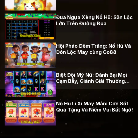
Đua Ngựa Xèng Nổ Hũ: Săn Lộc
Lớn Trên Đường Đua
Hội Pháo Đêm Trăng: Nổ Hũ Và
Đón Lộc May cùng Go88
Biệt Đội Mỹ Nữ: Đánh Bại Mọi
Cạm Bẫy, Giành Giải Thưởng
Khủng
Nổ Hũ Lì Xì May Mắn: Cơn Sốt
Quà Tặng Và Niềm Vui Bất Ngờ!