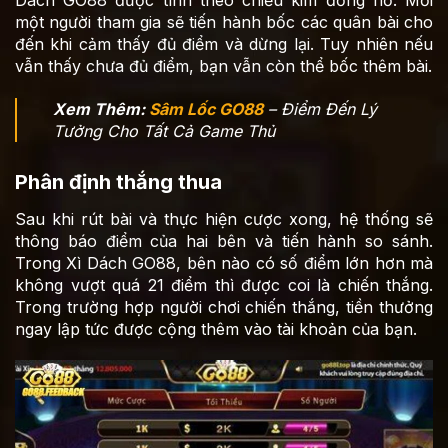
một người tham gia sẽ tiến hành bốc các quân bài cho
đến khi cảm thấy đủ điểm và dừng lại. Tuy nhiên nếu
vẫn thấy chưa đủ điểm, bạn vẫn còn thể bốc thêm bài.
Xem Thêm:
Sâm Lốc GO88
– Điểm Đến Lý
Tưởng Cho Tất Cả Game Thủ
Phân định thắng thua
Sau khi rút bài và thực hiện cược xong, hệ thống sẽ
thông báo điểm của hai bên và tiến hành so sánh.
Trong Xì Dách GO88, bên nào có số điểm lớn hơn mà
không vượt quá 21 điểm thì được coi là chiến thắng.
Trong trường hợp người chơi chiến thắng, tiền thưởng
ngay lập tức được cộng thêm vào tài khoản của bạn.