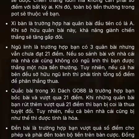
điểm với bất kỳ ai. Khi đó, toàn bộ tiền thưởng trong
pot sẽ thuộc về bạn.
Xì bàn là trường hợp hai quân bài đầu tiên có lá A.
Khi sở hữu quân bài này, khả năng giành chiến
thắng sẽ tăng gấp đôi.
Ngũ linh là trường hợp bạn có 3 quân bài nhưng
vẫn chưa đạt 21 điểm. Nếu so sánh bài với nhà cái
mà nhà cái cũng không có ngũ linh thì bạn được
thắng một nửa tiền thưởng. Tuy nhiên, nếu cả hai
bên đều sở hữu ngũ linh thì phải tính tổng số điểm
để phân thắng thua.
Quắc bài trong Xì Dách GO88 là trường hợp bạn
bốc bài và vượt qua 21 điểm. Khi những quân bài
bạn rút thêm vượt quá 21 điểm thì bạn bị coi là thua
tuyệt đối. Tuy nhiên, nếu cả bên nhà cái cũng bị
như thế thì được tính là hòa.
Đền bài là trường hợp bạn vượt quá số điểm cho
phép và phải đền toàn bộ tiền trên bàn cược. Đồng