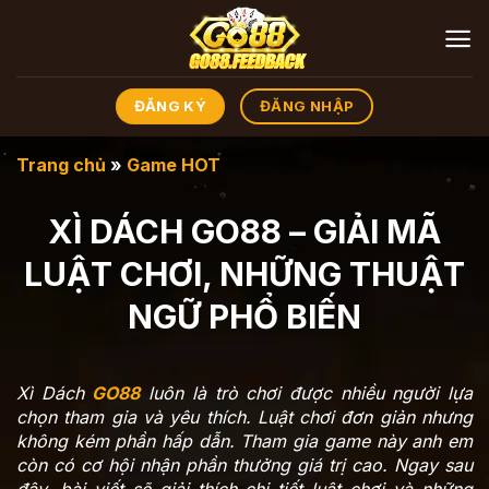
Skip
to
content
ĐĂNG KÝ
ĐĂNG NHẬP
Trang chủ
»
Game HOT
XÌ DÁCH GO88 – GIẢI MÃ
LUẬT CHƠI, NHỮNG THUẬT
NGỮ PHỔ BIẾN
Xì Dách
GO88
luôn là trò chơi được nhiều người lựa
chọn tham gia và yêu thích. Luật chơi đơn giản nhưng
không kém phần hấp dẫn. Tham gia game này anh em
còn có cơ hội nhận phần thưởng giá trị cao. Ngay sau