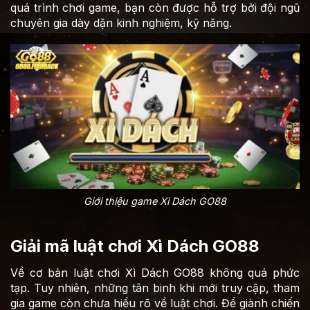
quá trình chơi game, bạn còn được hỗ trợ bởi đội ngũ
chuyên gia dày dặn kinh nghiệm, kỹ năng.
Giới thiệu game Xì Dách GO88
Giải mã luật chơi Xì Dách GO88
Về cơ bản luật chơi Xì Dách GO88 không quá phức
tạp. Tuy nhiên, những tân binh khi mới truy cập, tham
gia game còn chưa hiểu rõ về luật chơi. Để giành chiến