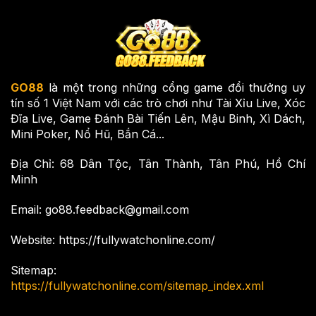
GO88
là một trong những cổng game đổi thưởng uy
tín số 1 Việt Nam với các trò chơi như Tài Xỉu Live, Xóc
Đĩa Live, Game Đánh Bài Tiến Lên, Mậu Binh, Xì Dách,
Mini Poker, Nổ Hũ, Bắn Cá...
Địa Chỉ: 68 Dân Tộc, Tân Thành, Tân Phú, Hồ Chí
Minh
Email:
go88.feedback@gmail.com
Website: https://fullywatchonline.com/
Sitemap:
https://fullywatchonline.com/sitemap_index.xml